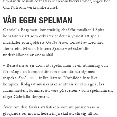
Smålands Musik & teaters scenkonstverksamhet, säger Per-
Ola Nilsson, verksamhetschef.
VÅR EGEN SPELMAN
Gabriella Bergman, konstnärlig chef för musiken i Spira,
konstaterar att som orkester är det en ynnest att spela
musikaler som fjolårets
On the town,
tonsatt av Leonard
Bernstein. Medan höstens
Spelman på taket
blir
underhållande av andra skäl.
– Bernstein är en dröm att spela. Han är en utmaning och
för många en kompositör som man närmar sig med
respekt.
Spelman…
är lite lättare. Notbilden inte lika
komplex. Roligast musikaliskt är att en av våra egna, Isa
Hammarsten, kommer att vara på scenen - som spelmannen,
säger Gabriella Bergman.
Även om den färska statistiken som nu presenteras är
glädjande ser musikchefen inga skäl att slå sig till ro.