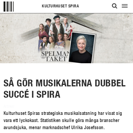
KULTURHUSET SPIRA
Visa/d
ÖPPNA
meny
UPP
SÖKFÄLT
SÅ GÖR MUSIKALERNA DUBBEL
SUCCÉ I SPIRA
Artikel
Kulturhuset Spiras strategiska musikalsatsning har visat sig
vara ett lyckokast. Statistiken skulle göra många branscher
avundsjuka, menar marknadschef Ulrika Josefsson.