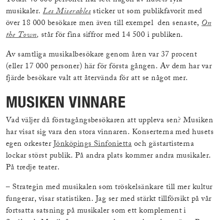
Totalt 46 000 personer har sett någon av husets fyra
musikaler.
Les Miserables
sticker ut som publikfavorit med
över 18 000 besökare men även till exempel den senaste,
On
the Town
,
står för fina siffror med 14 500 i publiken.
Av samtliga musikalbesökare genom åren var 37 procent
(eller 17 000 personer) här för första gången. Av dem har var
fjärde besökare valt att återvända för att se något mer.
MUSIKEN VINNARE
Vad väljer då förstagångsbesökaren att uppleva sen? Musiken
har visat sig vara den stora vinnaren. Konserterna med husets
egen orkester
Jönköpings Sinfonietta
och gästartisterna
lockar störst publik. På andra plats kommer andra musikaler.
På tredje teater.
– Strategin med musikalen som tröskelsänkare till mer kultur
fungerar, visar statistiken. Jag ser med stärkt tillförsikt på vår
fortsatta satsning på musikaler som ett komplement i