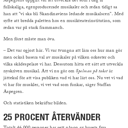
Aspegrens uppgift var att utveckla det som i dag är
fullskaliga, egenproducerade musikaler och redan tidigt sa
han att ”vi ska bli Skandinaviens ledande musikalscen”. Med
syfte att bredda paletten hos en musikteaterinstitution, som
redan var på stark frammarsch.
Men först måste man öva.
– Det var ogjort här. Vi var tvungna att lära oss hur man gör
men också basera val av musikaler på vilken orkester och
vilka skådespelare vi har. Dessutom hitta ett sätt att utveckla
nyskriven musikal. Att vi nu gör om
Spelman på taket
är
jättekul för att visa publiken vad vi har lärt oss. Nu vet vi vad
vi har för muskler, vi vet vad som funkar, säger Staffan
Aspegren.
Och statistiken bekräftar bilden.
25 PROCENT ÅTERVÄNDER