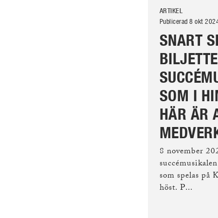
ARTIKEL
Publicerad 8 okt 202
SNART S
BILJETTE
SUCCÉMU
SOM I H
HÄR ÄR 
MEDVER
8 november 2024
succémusikalen
som spelas på K
höst. P...