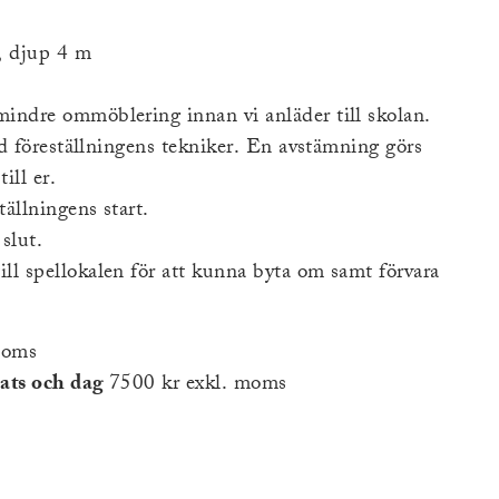
 djup 4 m
ndre ommöblering innan vi anläder till skolan.
d föreställningens tekniker. En avstämning görs
ill er.
ällningens start.
slut.
ill spellokalen för att kunna byta om samt förvara
moms
lats och dag
7500 kr exkl. moms