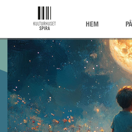
HEM
P