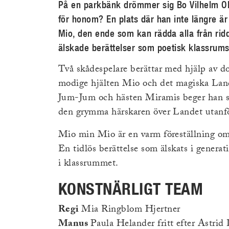
På en parkbänk drömmer sig Bo Vilhelm Ol
för honom? En plats där han inte längre ä
Mio, den ende som kan rädda alla från rid
älskade berättelser som poetisk klassrumsf
Två skådespelare berättar med hjälp av d
modige hjälten Mio och det magiska Land
Jum-Jum och hästen Miramis beger han sig
den grymma härskaren över Landet utanf
Mio min Mio är en varm föreställning om
En tidlös berättelse som älskats i genera
i klassrummet.
KONSTNÄRLIGT TEAM
Regi
Mia Ringblom Hjertner
Manus
Paula Helander fritt efter Astrid