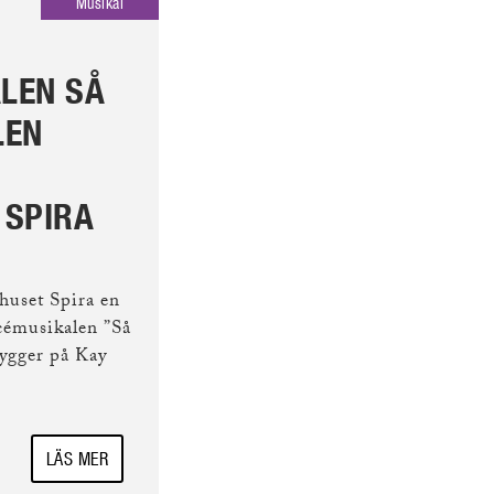
Musikal
ARTIKEL
Publicerad 12 dec 2023
LEN SÅ
KLASSIKER MED KL
LEN
Katt på hett plåttak räknas som e
stora amerikanska klassikerna. Int
familjehemligheter och känslost
 SPIRA
ä...
LÄS
huset Spira en
cémusikalen ”Så
ygger på Kay
LÄS MER