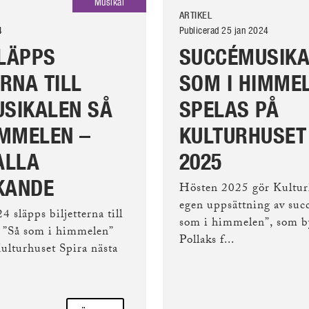
Musikal
ARTIKEL
4
Publicerad 25 jan 2024
LÄPPS
SUCCÉMUSIKA
RNA TILL
SOM I HIMME
SIKALEN SÅ
SPELAS PÅ
IMMELEN –
KULTURHUSET
ALLA
2025
KANDE
Hösten 2025 gör Kultur
egen uppsättning av suc
 släpps biljetterna till
som i himmelen”, som b
 ”Så som i himmelen”
Pollaks f...
ulturhuset Spira nästa