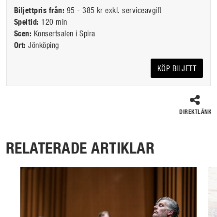
Utökad föreställningsinformation
Biljettpris från:
95 - 385 kr exkl. serviceavgift
Speltid:
120 min
Scen:
Konsertsalen i Spira
Ort:
Jönköping
KÖP BILJETT
DIREKTLÄNK
RELATERADE ARTIKLAR