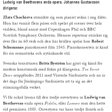
Ludwig van Beethovens enda opera. Johannes Gustavsson
dirigerar.
Zlata Chochieva
utmärkte sig som pianist redan i ung ålder.
Hon har vunnit flera priser och spelat på scener över hela
världen, bland annat med Copenhagen Phil och BBC
Scottish Symphony Orchestra. Hennes repertoar sträcker sig
över fler än 60 verk och den här kvällen spelar hon
Robert
Schumanns
pianokonsert från 1845. Pianokonserten är känd
för sin romantiska och nytänkande stil.
Svenska tonsättaren
Britta Byström
har gjort sig känd för
modern konstmusik med fokus på klangerna.
Ten Secret
Doors
uruppfördes 2011 med Västerås Sinfonietta och nu är
det dags för Jönköpings Sinfonietta att ta sig an det
stämningsfulla verket.
Vi får också lyssna till den tredje ouvertyren ur
Ludwig van
Beethovens
enda opera
Fidelio
, eller
Leonore
som den hette
vid premiären 1805. Ouvertyren var hans tredje försök och