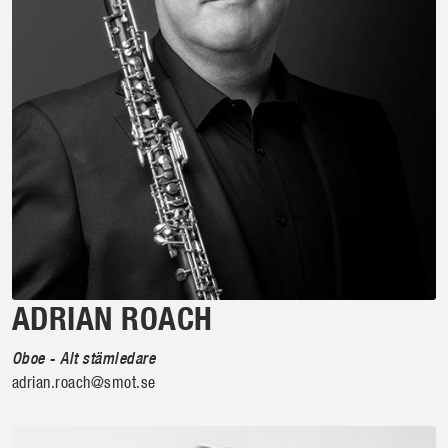
ADRIAN ROACH
Oboe - Alt stämledare
adrian.roach@smot.se