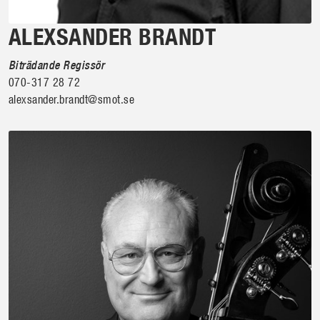
ALEXSANDER BRANDT
Biträdande Regissör
070-317 28 72
alexsander.brandt@smot.se