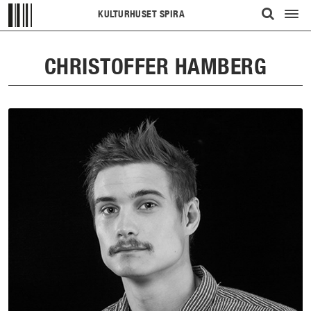
KULTURHUSET SPIRA
Visa/d
ÖPPNA
meny
UPP
CHRISTOFFER HAMBERG
SÖKFÄLT