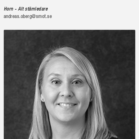
Horn - Alt stämledare
andreas.oberg@smot.se