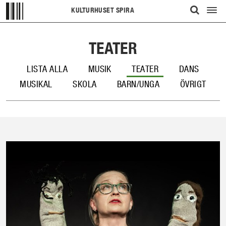
KULTURHUSET SPIRA
Visa/d
ÖPPNA
meny
UPP
TEATER
SÖKFÄLT
LISTA ALLA
MUSIK
TEATER
DANS
MUSIKAL
SKOLA
BARN/UNGA
ÖVRIGT