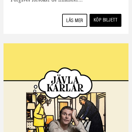
Förgäves försöker de finansier...
KÖP BILJETT
LÄS MER