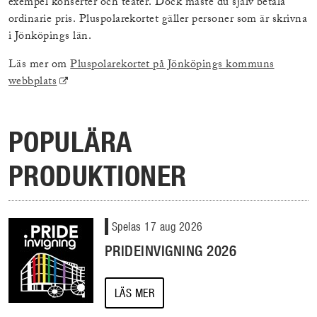
exempel konserter och teater. Dock måste du själv betala
ordinarie pris. Pluspolarekortet gäller personer som är skrivna
i Jönköpings län.
Läs mer om
Pluspolarekortet på Jönköpings kommuns
(Extern
webbplats
länk)
POPULÄRA
PRODUKTIONER
Spelas 17 aug 2026
PRIDEINVIGNING 2026
LÄS MER