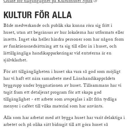
(Extern
Guide för tillgänglighet på Kulturhuset Spira
länk)
KULTUR FÖR ALLA
Både medverkande och publik ska kunna röra sig fritt i
huset, utan att begränsas av hur lokalerna har utformats eller
inretts. Inget ska heller hindra personer som har någon form
av funktionsnedsättning att ta sig till eller in i huset, och
lättillgängliga handikapparkeringar vid entréerna är en
självklarhet.
För att tillgängligheten i huset ska vara så god som möjligt
har vi haft ett nära samarbete med Länshandikapprådets
byggrupp under byggnationen av huset. Tillsammans har vi
tagit fram ett detaljerat program för att skapa god
tillgänglighet - ett arbete som avspeglas i allt från tydliga
menyer i caféet till vilka material som har använts.
Alla som har arbetat med att bygga huset har varit delaktiga i
arbetet och på olika sätt bidragit till att göra huset så