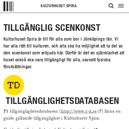
KULTURHUSET SPIRA
Visa/d
ÖPPNA
meny
UPP
TILLGÄNGLIG SCENKONST
SÖKFÄLT
Kulturhuset Spira är till för alla som bor i Jönköpings län. Vi
har alla rätt till kulturen, och alla ska ha möjlighet att ta del av
den scenkonst som erbjuds här. Därför är det en självklarhet att
huset också ska vara tillgängligt för alla, oavsett fysiska
förutsättningar.
TILLGÄNGLIGHETSDATABASEN
(Extern
På tillgänglighetsdatabasen (
http://www.t-d.se
) finns en
länk)
guide gällande tillgänglighet i Kulturhuset Spira.