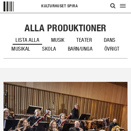
KULTURHUSET SPIRA
Visa/d
ÖPPNA
meny
UPP
ALLA PRODUKTIONER
SÖKFÄLT
LISTA ALLA
MUSIK
TEATER
DANS
MUSIKAL
SKOLA
BARN/UNGA
ÖVRIGT