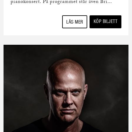
pianokonsert. På programmet står även Bri...
KÖP BILJETT
LÄS MER