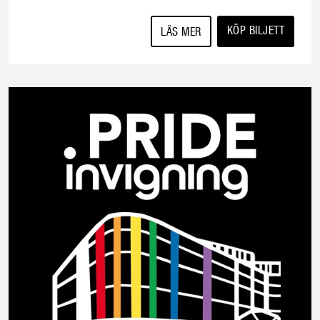
KÖP BILJETT
LÄS MER