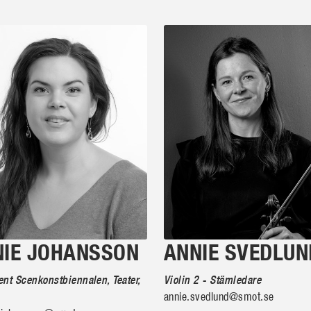
NIE JOHANSSON
ANNIE SVEDLUN
nt Scenkonstbiennalen, Teater,
Violin 2 - Stämledare
annie.svedlund@smot.se