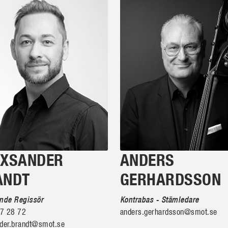
EXSANDER
ANDERS
ANDT
GERHARDSSON
ande Regissör
Kontrabas - Stämledare
7 28 72
anders.gerhardsson@smot.se
nder.brandt@smot.se