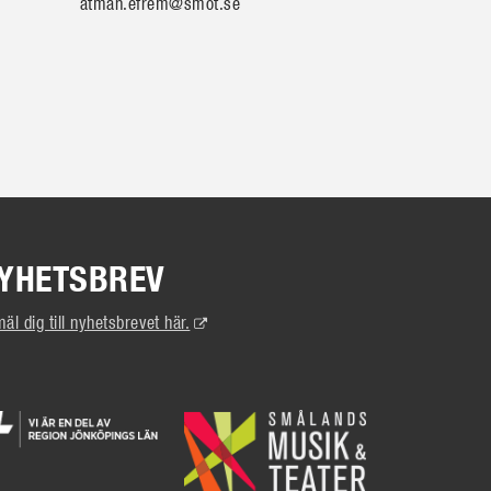
atman.efrem@smot.se
YHETSBREV
(Extern
äl dig till nyhetsbrevet här.
länk)