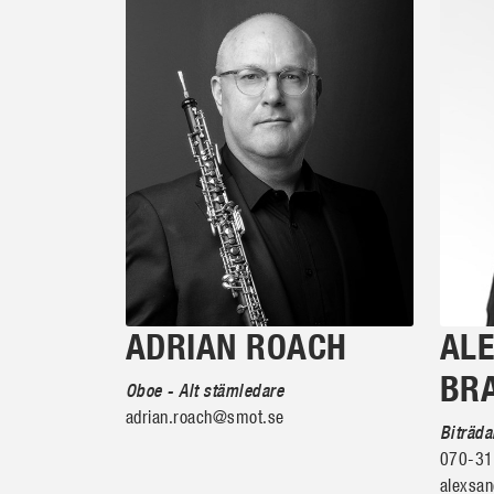
ADRIAN ROACH
AL
BR
Oboe - Alt stämledare
adrian.roach@smot.se
Biträd
070-31
alexsa