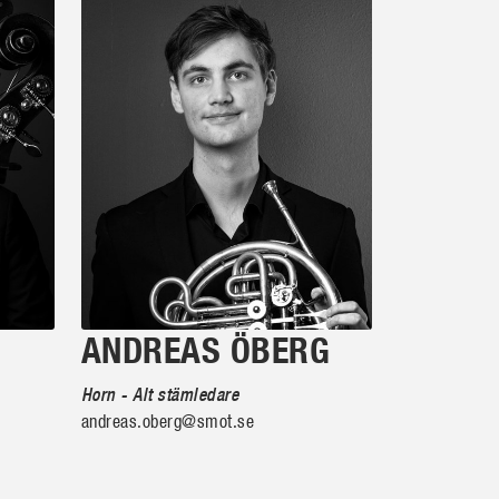
ANDREAS ÖBERG
Horn - Alt stämledare
andreas.oberg@smot.se