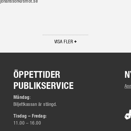
a.johansson@smot.se
VISA FLER
ÖPPETTIDER
N
PUBLIKSERVICE
Anm
Måndag
:
Biljettkassan är stängd.
Tisdag – Fredag:
11.00 – 16.00