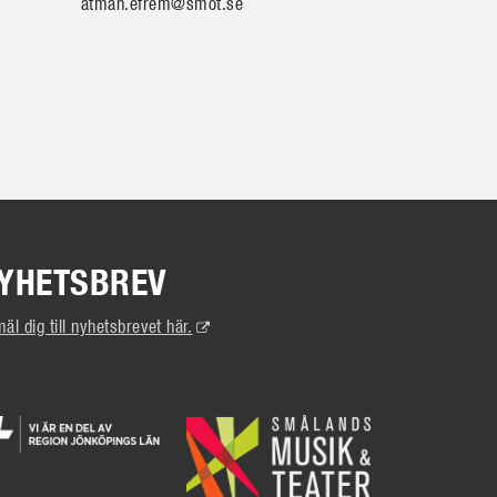
atman.efrem@smot.se
YHETSBREV
(Extern
äl dig till nyhetsbrevet här.
länk)