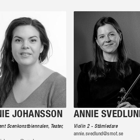
NIE JOHANSSON
ANNIE SVEDLUN
nt Scenkonstbiennalen, Teater,
Violin 2 - Stämledare
annie.svedlund@smot.se