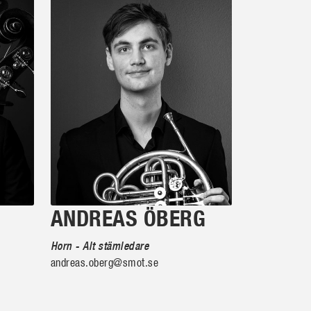
ANDREAS ÖBERG
Horn - Alt stämledare
andreas.oberg@smot.se