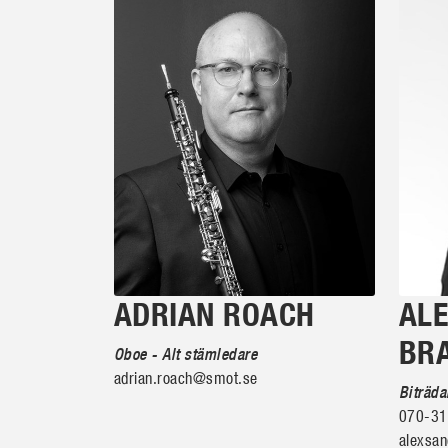
ADRIAN ROACH
AL
BR
Oboe - Alt stämledare
adrian.roach@smot.se
Biträd
070-31
alexsa