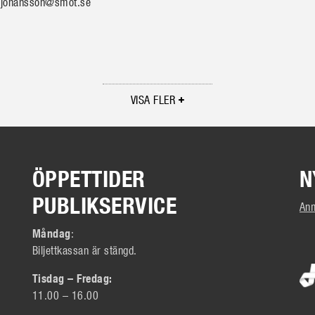
a.johansson@smot.se
VISA FLER
ÖPPETTIDER
N
PUBLIKSERVICE
Anm
Måndag
:
Biljettkassan är stängd.
Tisdag – Fredag:
11.00 – 16.00