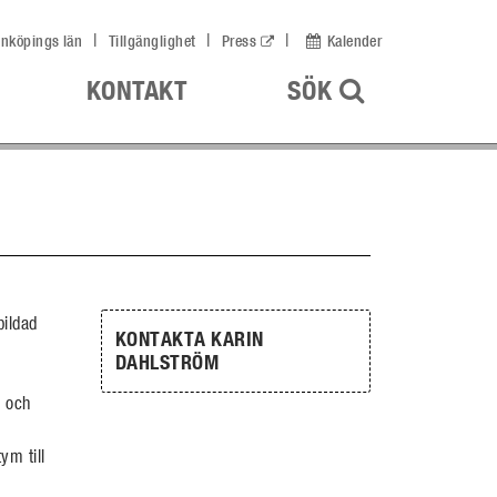
nköpings län
Tillgänglighet
Press
Kalender
ÖPPNA UPP
KONTAKT
SÖK
bildad
KONTAKTA KARIN
DAHLSTRÖM
r och
ym till