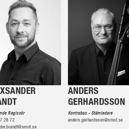
EXSANDER
ANDERS
ANDT
GERHARDSSON
ande Regissör
Kontrabas - Stämledare
7 28 72
anders.gerhardsson@smot.se
nder.brandt@smot.se