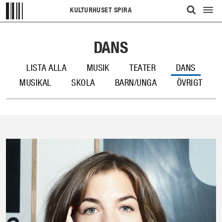
KULTURHUSET SPIRA
Visa/d
ÖPPNA
meny
UPP
DANS
SÖKFÄLT
LISTA ALLA
MUSIK
TEATER
DANS
MUSIKAL
SKOLA
BARN/UNGA
ÖVRIGT