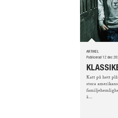
ARTIKEL
Publicerad 12 dec 2
KLASSIK
Katt på hett pl
stora amerikans
familjehemligh
ä...