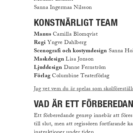
Sanna Ingermaa Nilsson
KONSTNÄRLIGT TEAM
Manus
Camilla Blomqvist
Regi
Yngve Dahlberg
Scenografi och kostymdesign
Sanna Hol
Maskdesign
Lisa Jonson
Ljuddesign
Danne Fernström
Förlag
Columbine Teaterförlag
Jag vet vem du är spelas som skolförestäl
VAD ÄR ETT FÖRBEREDA
Ett förberedande genrep innebär att föres
till slut, men att regissören fortfarande k
instruktioner under tiden.