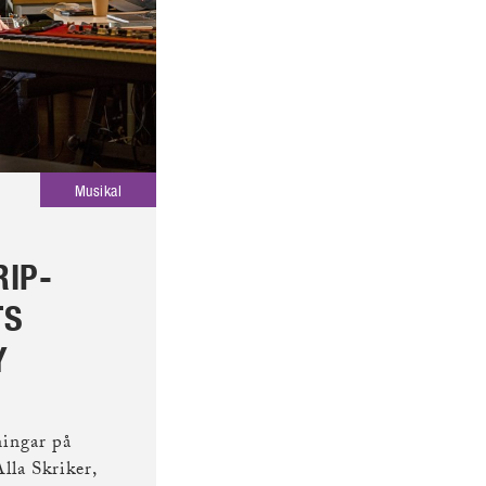
Musikal
ARTIKEL
Publicerad 8 okt 2024
RIP-
SNART SLÄPPS
TS
BILJETTERNA TILL
Y
SUCCÉMUSIKALEN 
SOM I HIMMELEN –
HÄR ÄR ALLA
ningar på
lla Skriker,
MEDVERKANDE