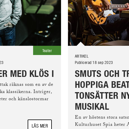
Teater
ARTIKEL
023
Publicerad 18 sep 2023
ER MED KLÖS I
SMUTS OCH T
HOPPIGA BEA
åttak räknas som en av de
ka klassikerna. Intriger,
TONSÄTTER N
eter och känslostormar
MUSIKAL
En av höstens stora sats
Kulturhuset Spia heter A
LÄS MER