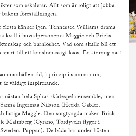
kter som eskalerar. Allt som är roligt att jobba
 bakom föreställningen.
de flesta känner igen. Tennessee Williams drama
ma kväll i huvudpersonerna Maggie och Bricks
ktenskap och barnlöshet. Vad som skulle bli ett
 snart till ett känslomässigt kaos. En stormig natt
 sammanhållen tid, i princip i samma rum,
t är väldigt inspirerande.
 nästan hela Spiras skådespelarensemble, men
. Sanna Ingermaa Nilsson (Hedda Gabler,
och listiga Maggie. Den sorgtyngda maken Brick
lle Malmberg (Cyrano, Tordyveln flyger i
Sweden, Pappan). De båda har under hösten