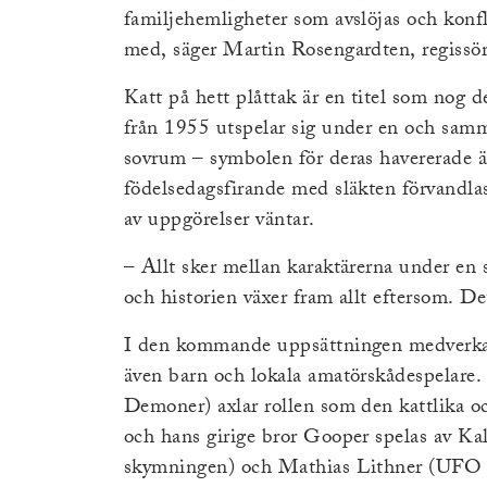
familjehemligheter som avslöjas och konfli
med, säger Martin Rosengardten, regissör
Katt på hett plåttak är en titel som nog 
från 1955 utspelar sig under en och sam
sovrum – symbolen för deras havererade ä
födelsedagsfirande med släkten förvandlas
av uppgörelser väntar.
– Allt sker mellan karaktärerna under en
och historien växer fram allt eftersom. De
I den kommande uppsättningen medverkar
även barn och lokala amatörskådespelare
Demoner) axlar rollen som den kattlika 
och hans girige bror Gooper spelas av Ka
skymningen) och Mathias Lithner (UFO 