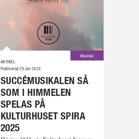
Musikal
ARTIKEL
ARTIKEL
Publicerad 25 jan 2024
Publicerad 
SUCCÉMUSIKALEN SÅ
VÄNN
SOM I HIMMELEN
KÄRL
SPELAS PÅ
BER
KULTURHUSET SPIRA
Berättand
centralt
2025
Fäldt – m