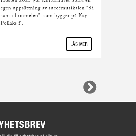
samarbet
Hösten 2025 gör Kulturhuset Spira en
egen uppsättning av succémusikalen ”Så
som i himmelen”, som bygger på Kay
Pollaks f...
LÄS MER
YHETSBREV
(Extern