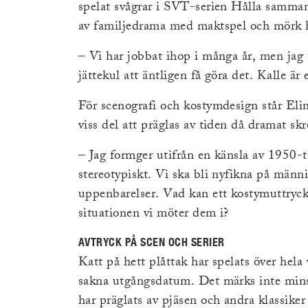
spelat svågrar i SVT-serien Hålla samman
av familjedrama med maktspel och mörk
– Vi har jobbat ihop i många år, men jag t
jättekul att äntligen få göra det. Kalle är
För scenografi och kostymdesign står Eli
viss del att präglas av tiden då dramat skr
– Jag formger utifrån en känsla av 1950-ta
stereotypiskt. Vi ska bli nyfikna på männ
uppenbarelser. Vad kan ett kostymuttryck
situationen vi möter dem i?
AVTRYCK PÅ SCEN OCH SERIER
Katt på hett plåttak har spelats över hela
sakna utgångsdatum. Det märks inte minst
har präglats av pjäsen och andra klassike