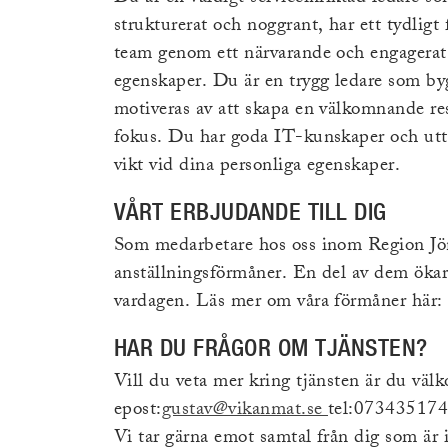
strukturerat och noggrant, har ett tydligt
team genom ett närvarande och engagerat l
egenskaper. Du är en trygg ledare som byg
motiveras av att skapa en välkomnande rest
fokus. Du har goda IT-kunskaper och uttryc
vikt vid dina personliga egenskaper.
VÅRT ERBJUDANDE TILL DIG
Som medarbetare hos oss inom Region Jönk
anställningsförmåner. En del av dem ökar 
vardagen. Läs mer om våra förmåner här
HAR DU FRÅGOR OM TJÄNSTEN?
Vill du veta mer kring tjänsten är du vä
epost:
gustav@vikanmat.se
tel:07343517
Vi tar gärna emot samtal från dig som är i