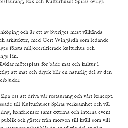
 restaurang, kök och Kulturhuset Spiras övriga
Jönköping och är ett av Sveriges mest välkända
rdh arkitekter, med Gert Wingårdh som ledande
iges första miljöcertifierade kulturhus och
ngs län.
jälvklar mötesplats för både mat och kultur i
tigt att mat och dryck blir en naturlig del av den
erbjuder.
älpa oss att driva vår restaurang och vårt koncept.
sade till Kulturhuset Spiras verksamhet och väl
ring, konferenser samt externa och interna event
publik och gäster från morgon till kväll som vill