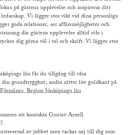
 fokus på gästens upplevelse och inspirerar ditt
edarskap. Vi lägger stor vikt vid dina personliga
ger goda relationer, ser affärsmöjligheter och
aurang där gästens upplevelse alltid står i
ker dig gärna väl i tal och skrift. Vi lägger stor
öpings län får du tillgång till våra
din grundtrygghet, andra sätter lite guldkant på
(Extern
:
Förmåner, Region Jönköpings län
länk)
lkommen att kontakta Gustav Arnell
47.
ntresserad av jobbet men tackar nej till dig som