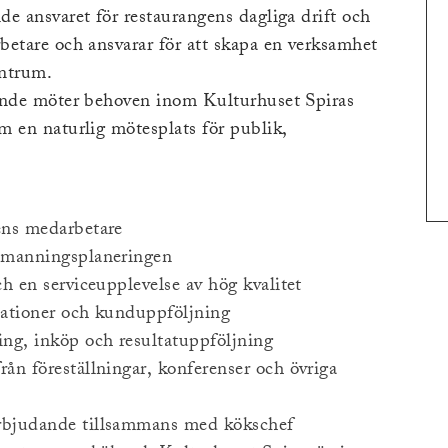
e ansvaret för restaurangens dagliga drift och
betare och ansvarar för att skapa en verksamhet
entrum.
dande möter behoven inom Kulturhuset Spiras
m en naturlig mötesplats för publik,
.
gens medarbetare
bemanningsplaneringen
ch en serviceupplevelse av hög kvalitet
elationer och kunduppföljning
ing, inköp och resultatuppföljning
rån föreställningar, konferenser och övriga
erbjudande tillsammans med kökschef