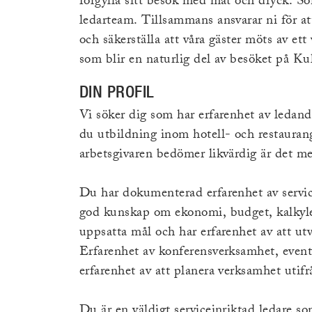
förgylla sitt besök med mat och dryck. Som
ledarteam. Tillsammans ansvarar ni för at
och säkerställa att våra gäster möts av et
som blir en naturlig del av besöket på Ku
DIN PROFIL
Vi söker dig som har erfarenhet av ledan
du utbildning inom hotell- och restauran
arbetsgivaren bedömer likvärdig är det me
Du har dokumenterad erfarenhet av servi
god kunskap om ekonomi, budget, kalkyle
uppsatta mål och har erfarenhet av att u
Erfarenhet av konferensverksamhet, event
erfarenhet av att planera verksamhet utif
Du är en väldigt serviceinriktad ledare so