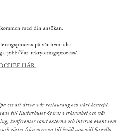
Välkommen med din ansökan.
teringsprocess på vår hemsida:
ga-jobb/Var-rekryteringsprocess/
(Extern
GCHEF HÄR.
länk)
lpa oss att driva vår restaurang och vårt koncept.
ade till Kulturhuset Spiras verksamhet och väl
ing, konferenser samt externa och interna event som
och gäster från morgon till kväll som vill förgylla