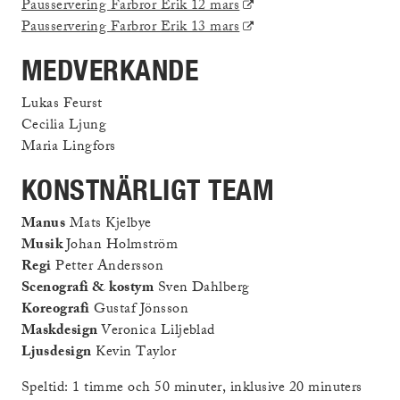
länk)
(Extern
Pausservering Farbror Erik 12 mars
länk)
(Extern
Pausservering Farbror Erik 13 mars
länk)
MEDVERKANDE
Lukas Feurst
Cecilia Ljung
Maria Lingfors
KONSTNÄRLIGT TEAM
Manus
Mats Kjelbye
Musik
Johan Holmström
Regi
Petter Andersson
Scenografi & kostym
Sven Dahlberg
Koreografi
Gustaf Jönsson
Maskdesign
Veronica Liljeblad
Ljusdesign
Kevin Taylor
Speltid: 1 timme och 50 minuter, inklusive 20 minuters