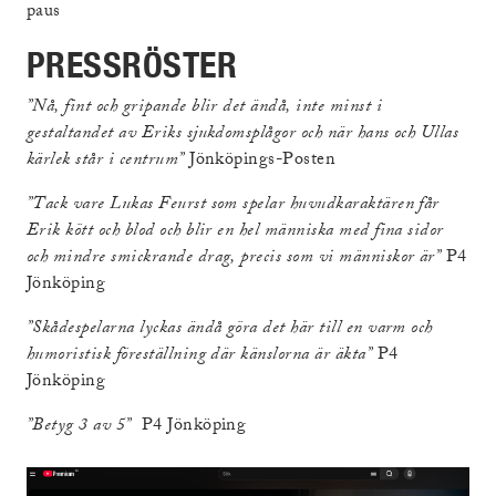
paus
PRESSRÖSTER
”Nå, fint och gripande blir det ändå, inte minst i
gestaltandet av Eriks sjukdomsplågor och när hans och Ullas
kärlek står i centrum”
Jönköpings-Posten
”Tack vare Lukas Feurst som spelar huvudkaraktären får
Erik kött och blod och blir en hel människa med fina sidor
och mindre smickrande drag, precis som vi människor är”
P4
Jönköping
”Skådespelarna lyckas ändå göra det här till en varm och
humoristisk föreställning där känslorna är äkta”
P4
Jönköping
”Betyg 3 av 5”
P4 Jönköping
(Ex