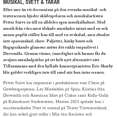
MUSIKAL, SVETT & TÅRAR
Efter mer än ett decennium på den svenska musikal- och
teaterscenen bjuder skådespelaren och musikalartisten
Petter Snive in till en alldeles egen musikalkabaré. Med
musik från våra mest älskade musikaler mixat med en och
annan poplåt ställer han till med en avskalad, men absolut
inte sparsmakad, show. Paljetter, kinky boots och
färgsprakande glamour möter det enkla torparlivet i
Duvemåla. Genom värme, innerlighet och humor får du
avnjuta musikalpärlor på ett helt nytt alternativt sätt.
Tillsammans med den hyllade konsertpianisten Eric Skarby
blir guldet verkligen inte till sand när han intar scenen.
Petter Snive har imponerat i produktioner som Chess på
Göteborgsoperan, Les Misérables på Spira, Kristina från
Duvemåla och American Idiot på Cirkus samt Kulla-Gulla
på Kulturhuset Stadsteatern. Hösten 2023 spelade han i
succémusikalen Next to normal på Teater Västernorrland,
där han också gjort roller i Min vän fascisten och