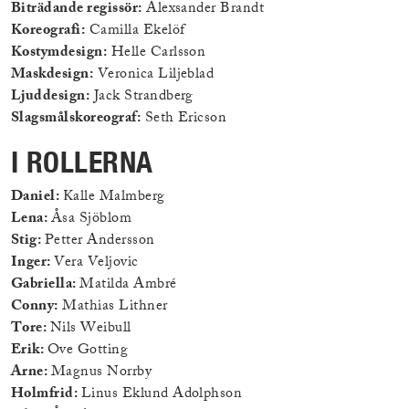
Biträdande regissör:
Alexsander Brandt
Koreografi:
Camilla Ekelöf
Kostymdesign:
Helle Carlsson
Maskdesign:
Veronica Liljeblad
Ljuddesign:
Jack Strandberg
Slagsmålskoreograf:
Seth Ericson
I ROLLERNA
Daniel:
Kalle Malmberg
Lena:
Åsa Sjöblom
Stig:
Petter Andersson
Inger:
Vera Veljovic
Gabriella:
Matilda Ambré
Conny:
Mathias Lithner
Tore:
Nils Weibull
Erik:
Ove Gotting
Arne:
Magnus Norrby
Holmfrid:
Linus Eklund Adolphson