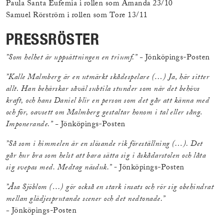
Paula Santa Eufemia i rollen som Amanda 23/10
Samuel Rörström i rollen som Tore 13/11
PRESSRÖSTER
”Som helhet är uppsättningen en triumf.” -
Jönköpings-Posten
”Kalle Malmberg är en utmärkt skådespelare (…) Ja, här sitter
allt. Han behärskar såväl subtila stunder som när det behövs
kraft, och hans Daniel blir en person som det går att känna med
och för, oavsett om Malmberg gestaltar honom i tal eller sång.
Imponerande.” -
Jönköpings-Posten
”Så som i himmelen är en slösande rik föreställning (…). Det
går hur bra som helst att bara sätta sig i åskådarstolen och låta
sig svepas med. Medtag näsduk.”
- Jönköpings-Posten
”Åsa Sjöblom (…) gör också en stark insats och rör sig obehindrat
mellan glädjesprutande scener och det nedtonade.”
-
Jönköpings-Posten