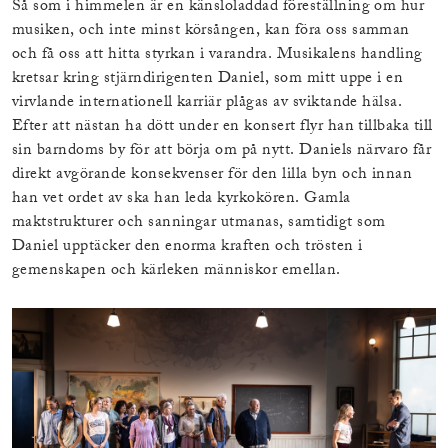
Så som i himmelen är en känsloladdad föreställning om hur
musiken, och inte minst körsången, kan föra oss samman
och få oss att hitta styrkan i varandra. Musikalens handling
kretsar kring stjärndirigenten Daniel, som mitt uppe i en
virvlande internationell karriär plågas av sviktande hälsa.
Efter att nästan ha dött under en konsert flyr han tillbaka till
sin barndoms by för att börja om på nytt. Daniels närvaro får
direkt avgörande konsekvenser för den lilla byn och innan
han vet ordet av ska han leda kyrkokören. Gamla
maktstrukturer och sanningar utmanas, samtidigt som
Daniel upptäcker den enorma kraften och trösten i
gemenskapen och kärleken människor emellan.