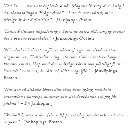
”Det är . . . bara att kapitulera när Magnus Norrby drar iväg i
dansbandsdängan ’Fråga Arne!’ – inte är det subtilt, men
härligt är det definitivt.” - Jönköpings-Posten
”Linus Fellboms uppsättning i Spira är extra allt, och jag menar
det i positiv bemärkelse.”
- Jönköpings-Posten
"När Ambré i slutet av första akten sjunger musikalens stora
slagnummer, ’Gabriellas sång’, stannar tiden i teatersalongen.
Hennes insats, ihop med den mäktiga kören som plötsligt finns
överallt i rummet, är rätt och slätt magnifik." -
Jönköpings-
Posten
”När den så älskade Gabriellas sång drar igång med hela
ensemblen i pampigt nummer blir det drabbande och jag får
gåshud.”
– P4 Jönköping
”Weibull hanterar den (sin roll) på ett elegant sätt och med stor
respekt.”
- Jönköpings-Posten