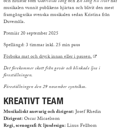
och hitlåtar som
Gabriellas sång
och
En sång till livet
har
musikalen vunnit publikens hjärtan och blivit den mest
framgångsrika svenska musikalen sedan Kristina från
Duvemåla.
Premiär 20 september 2025
Spellängd: 3 timmar inkl. 25 min paus
(Extern
Förboka mat och dryck innan eller i pausen.
länk)
Det förekommer skott från gevär och blinkade ljus i
föreställningen.
Föreställningen den 29 november syntolkas.
KREATIVT TEAM
Musikaliskt ansvarig och dirigent:
Josef Rhedin
Dirigent:
Oscar Micaelsson
Regi, scenografi & ljusdesign:
Linus Fellbom