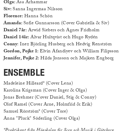
Olga:
Åsa Arhammar
Siv:
Sanna Ingermaa Nilsson
Florence:
Hanna Schön
Amanda:
Sofie Gunnarsson (Cover Gabriella & Siv)
Daniel 7år:
Arwid Siebers och Agnes Fridholm
Daniel 14år:
Alvar Hultqvist och Hugo Rydén
Conny
: Inez Björling Husberg och Hedvig Renström
Gordon, Pojke 1:
Elvin Afandiyev och William Filipsson
Jennifer, Pojke 2:
Hilda Jonsson och Majken Engborg
ENSEMBLE
Madeleine Hilleard* (Cover Lena)
Karolina Krigsman (Cover Inger & Olga)
Jonas Brehmer (Cover Daniel, Stig & Conny)
Olof Ramel (Cover Arne, Holmfrid & Erik)
Samuel Rörström* (Cover Tore)
Anna "Pluck" Söderling (Cover Olga)
*Praktikant från Högskolan för Scen och Musik i Göteborg