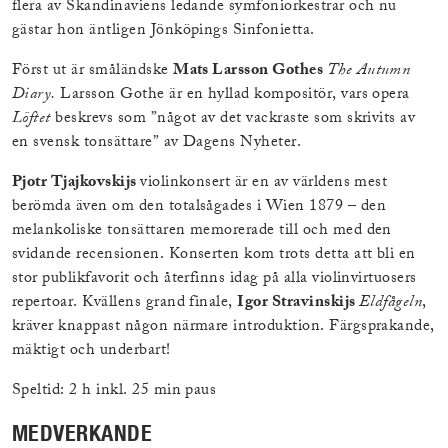
flera av Skandinaviens ledande symfoniorkestrar och nu
gästar hon äntligen Jönköpings Sinfonietta.
Först ut är småländske
Mats Larsson Gothes
The Autumn
Diary.
Larsson Gothe är en hyllad kompositör, vars opera
Löftet
beskrevs som ”något av det vackraste som skrivits av
en svensk tonsättare” av Dagens Nyheter.
Pjotr Tjajkovskijs
violinkonsert är en av världens mest
berömda även om den totalsågades i Wien 1879 – den
melankoliske tonsättaren memorerade till och med den
svidande recensionen. Konserten kom trots detta att bli en
stor publikfavorit och återfinns idag på alla violinvirtuosers
repertoar. Kvällens grand finale,
Igor Stravinskijs
Eldfågeln
,
kräver knappast någon närmare introduktion. Färgsprakande,
mäktigt och underbart!
Speltid: 2 h inkl. 25 min paus
MEDVERKANDE