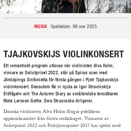
MUSIK
Speldatum: 09 nov 2025
TJAJKOVSKIJS VIOLINKONSERT
Ett romantiskt program utlovas när violinisten Alva Holm,
vinnare av Solistpriset 2022, står på Spiras scen med
Jönköpings Sinfonietta för första gången i Pjotr Tjajkovskijs
violinkonsert. Dessutom får vi njuta av Igor Stravinskijs
Eldfågeln och The Autumn Diary av småländska tonsättaren
Mats Larsson Gothe. Ewa Strusińska dirigerar.
Danska violinisten Alva Holm fångar publikens
uppmärksamhet från första stråkdraget. Vinnaren av
Solistpriset 2022 och Polstjärnepriset 2017 har spelat med